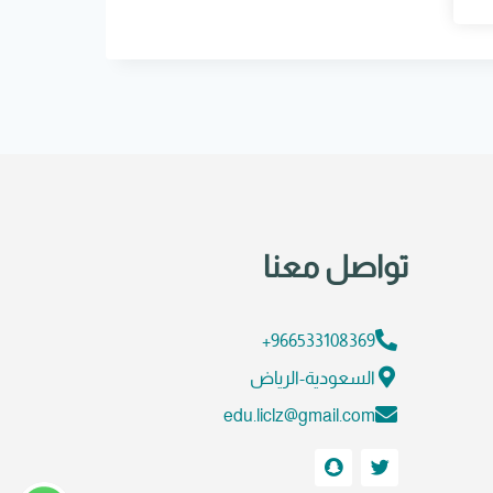
تواصل معنا
966533108369+
السعودية-الرياض
edu.liclz@gmail.com