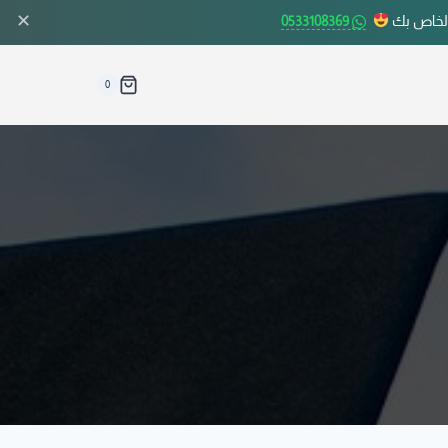
✕
الخاص بك
0533108369
0