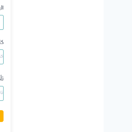
ال
كل
تأ
A
l
t