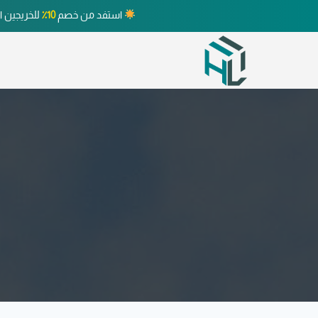
استفد من خصم
10٪
للخريجين ا