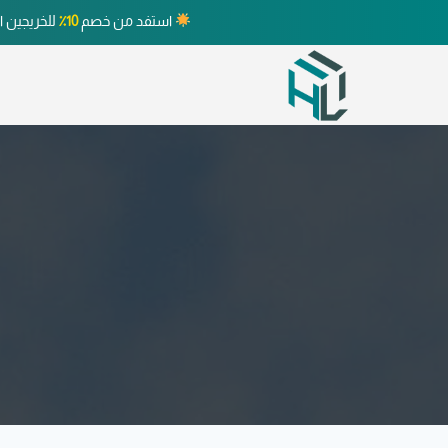
استفد من خصم
10٪
للخريجين ا