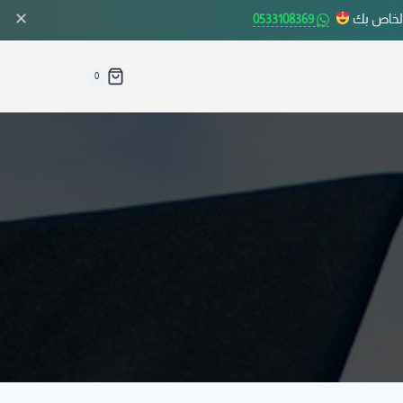
✕
الخاص بك
0533108369
0