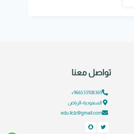
تواصل معنا
966533108369+
السعودية-الرياض
edu.liclz@gmail.com