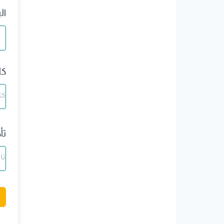
ال
كل
تأ
A
l
t