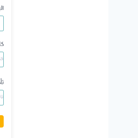
ال
كل
تأ
A
l
t