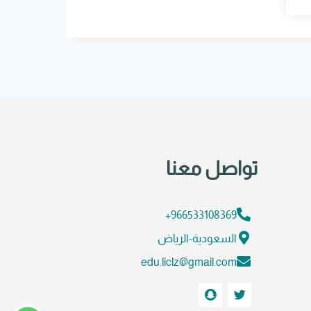
تواصل معنا
966533108369+
السعودية-الرياض
edu.liclz@gmail.com