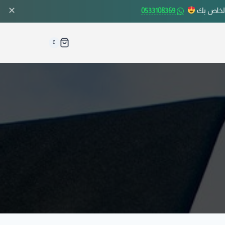
✕
الخاص بك
0533108369
0