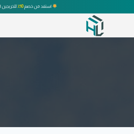
استفد من خصم
10٪
للخريجين ا