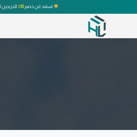
استفد من خصم
10٪
للخريجين ا