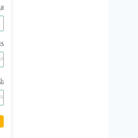
ال
كل
تأ
A
l
t