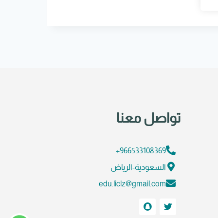
تواصل معنا
966533108369+
السعودية-الرياض
edu.liclz@gmail.com