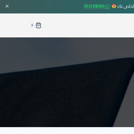
✕
الخاص بك
0533108369
0