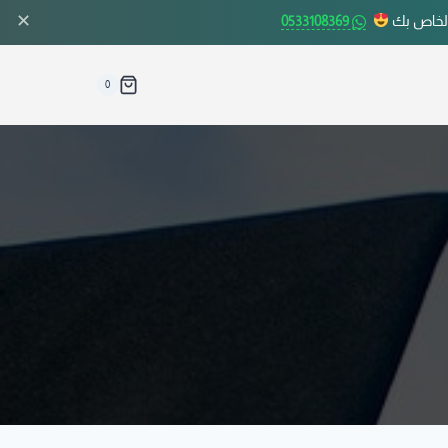
✕
الخاص بك
0533108369
0