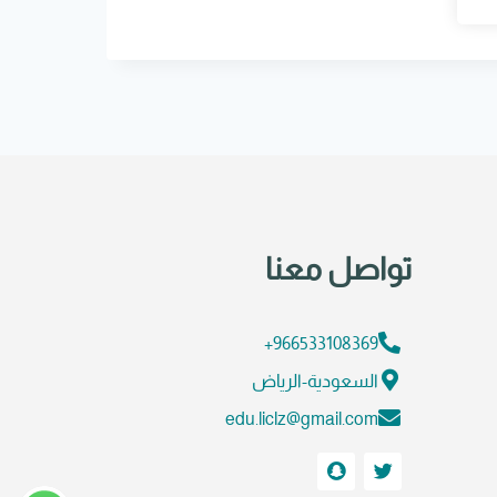
تواصل معنا
966533108369+
السعودية-الرياض
edu.liclz@gmail.com