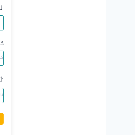
ال
كل
تأ
A
l
t