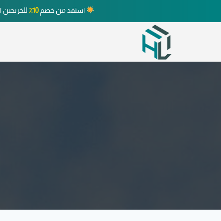
استفد من خصم
10٪
للخريجين ا