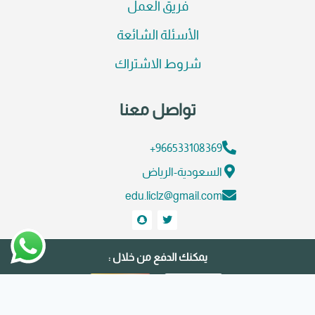
فريق العمل
الأسئلة الشائعة
شروط الاشتراك
تواصل معنا
966533108369+
السعودية-الرياض
edu.liclz@gmail.com
يمكنك الدفع من خلال :
© منصة هديل التعليمية | تطوير واستضافة
كريستا هوست