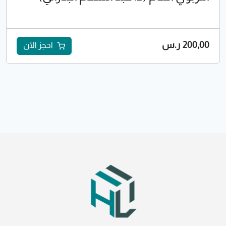
200,00
ر.س
احجز الآن