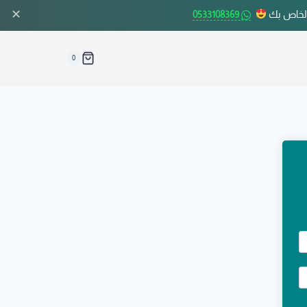
✕
الخاص بك
0533108369
0