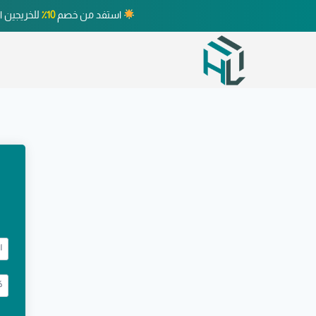
استفد من خصم
10٪
للخريجين ا