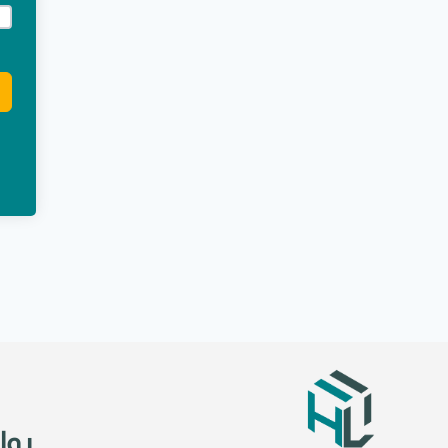
e:
روا