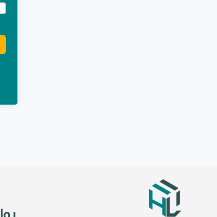
e:
روا