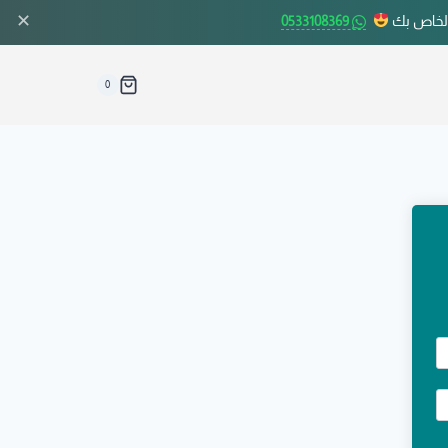
✕
الخاص بك
0533108369
0