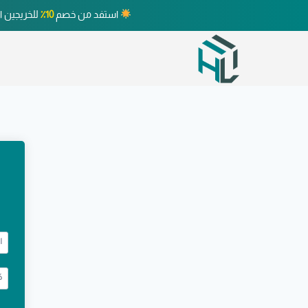
استفد من خصم
10٪
للخريجين ا