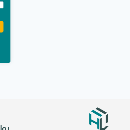
e:
روا