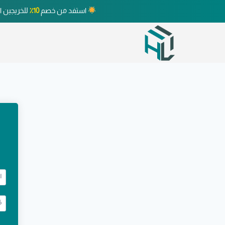
استفد من خصم
10٪
للخريجين ا