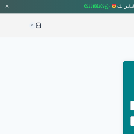
✕
الخاص بك
0533108369
0