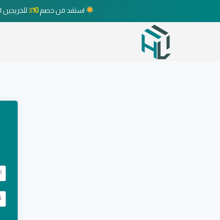
استفد من خصم
10٪
للخريجين ا