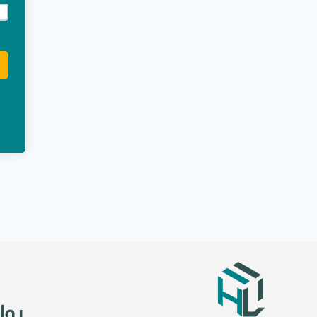
e:
روا