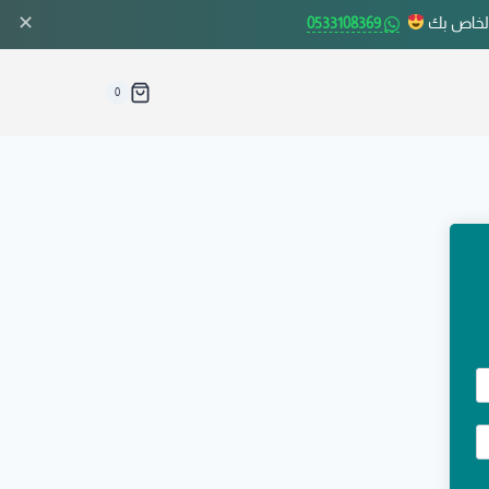
✕
الخاص بك
0533108369
0