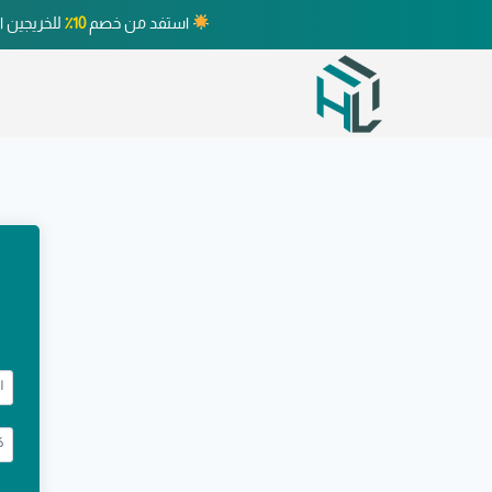
استفد من خصم
10٪
للخريجين ا