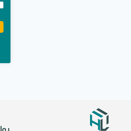
e:
روا