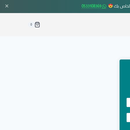
✕
الخاص بك
0533108369
0