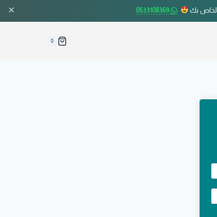
✕
الخاص بك
0533108369
0