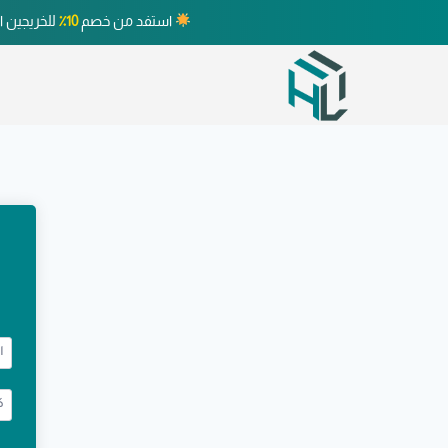
استفد من خصم
10٪
للخريجين ا