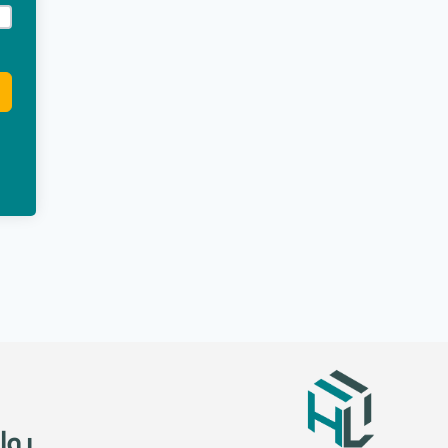
e:
روا