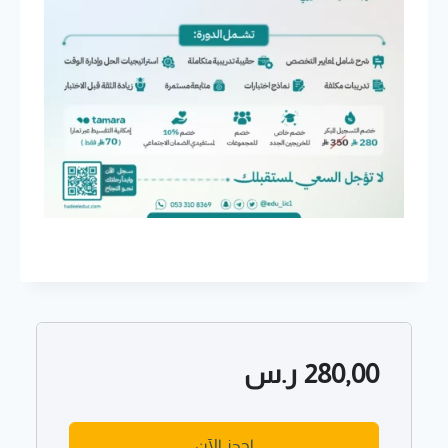
280,00
ر.س
احجز الآن