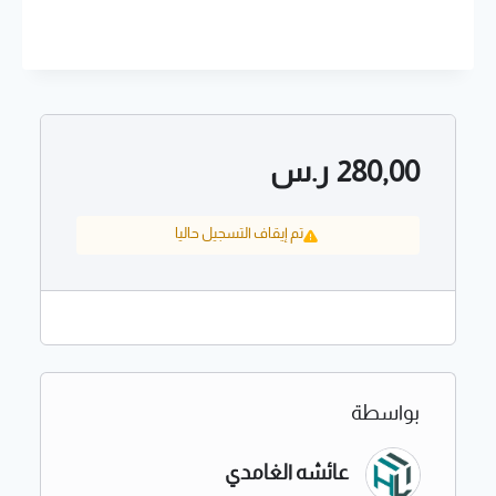
280,00
ر.س
تم إيقاف التسجيل حاليا
بواسطة
عائشه الغامدي