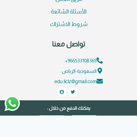
الأسئلة الشائعة
شروط الاشتراك
تواصل معنا
966533108369+
السعودية-الرياض
edu.liclz@gmail.com
يمكنك الدفع من خلال :
© منصة هديل التعليمية | تطوير واستضافة
كريستا هوست