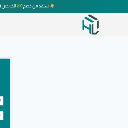
استفد من خصم
10٪
للخريجين ا