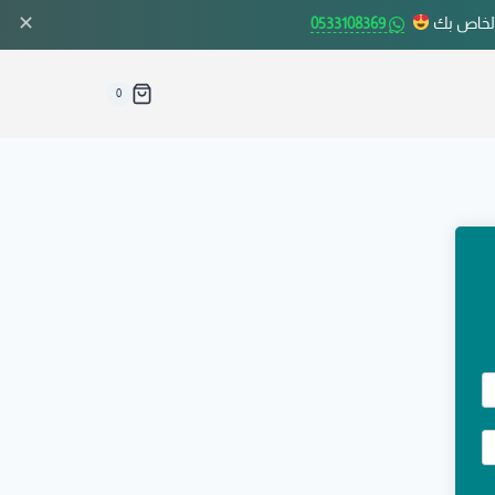
✕
الخاص بك
0533108369
0