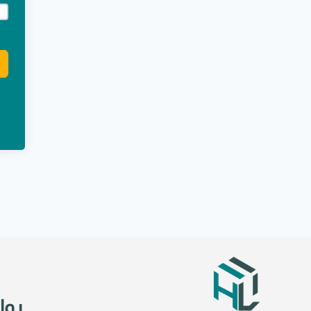
e:
روا