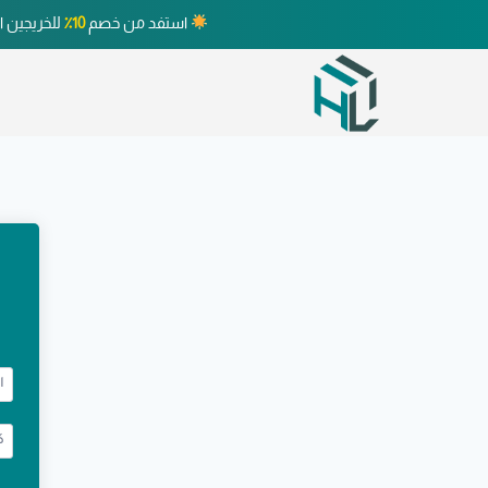
استفد من خصم
10٪
للخريجين ا