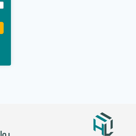
e:
روا