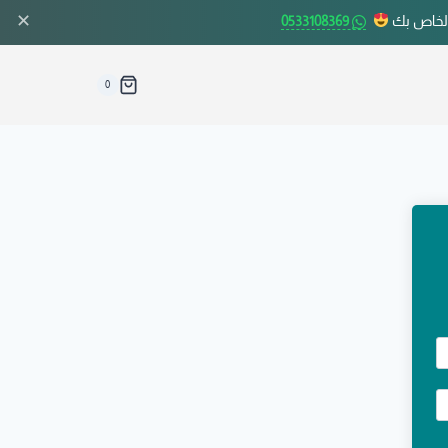
✕
الخاص بك
0533108369
0