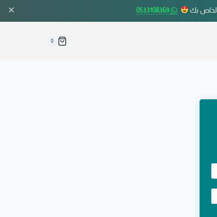
✕
الخاص بك
0533108369
0