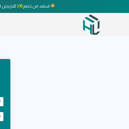
استفد من خصم
10٪
للخريجين ا