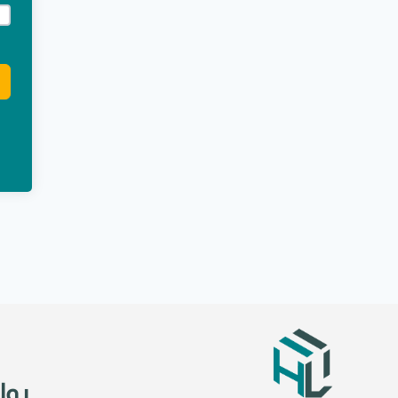
e:
روا