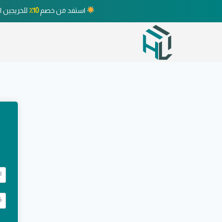
استفد من خصم
10٪
للخريجين ا