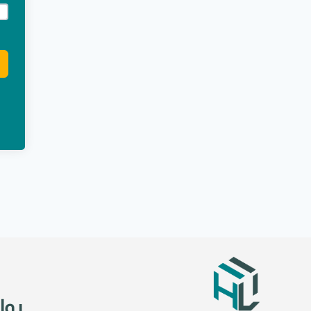
e:
روا