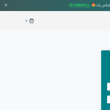
✕
الخاص بك
0533108369
0