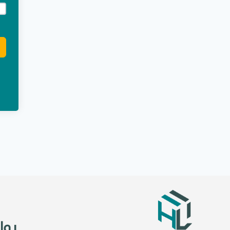
e:
روا