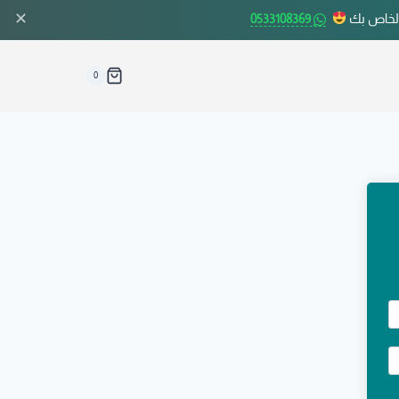
✕
الخاص بك
0533108369
0