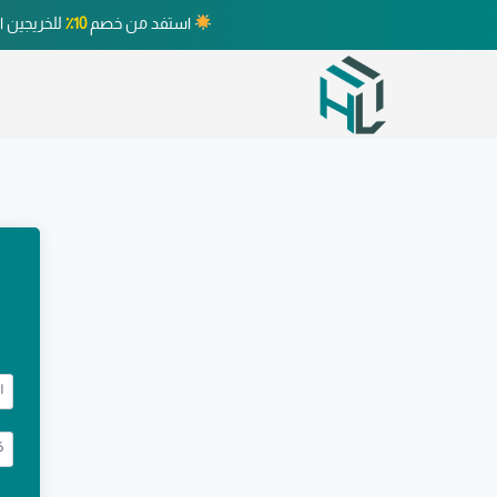
استفد من خصم
10٪
للخريجين ا