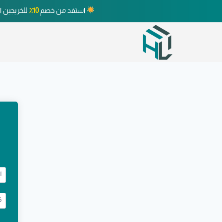
استفد من خصم
10٪
للخريجين ا