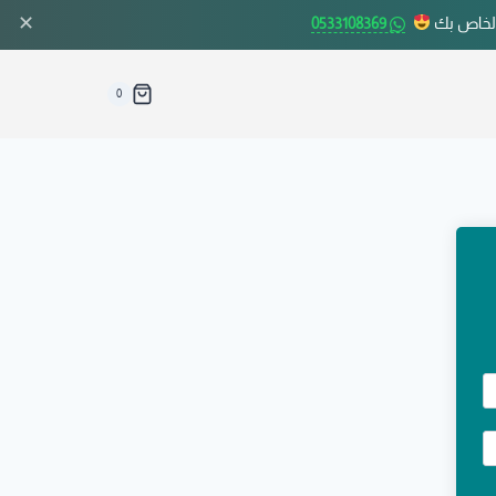
✕
الخاص بك
0533108369
0