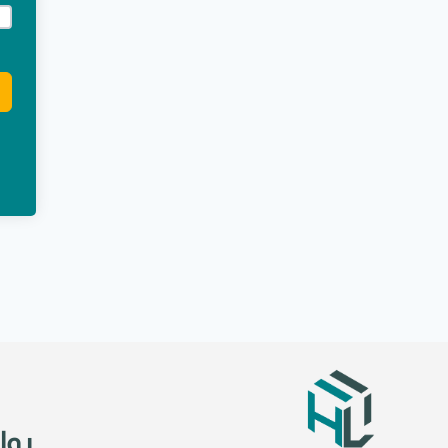
e:
روا