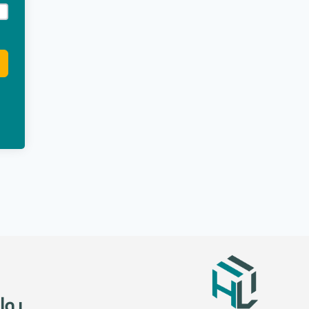
e:
روا