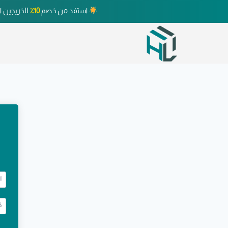
استفد من خصم
10٪
للخريجين ا