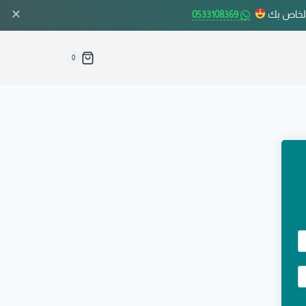
✕
الخاص بك
0533108369
0