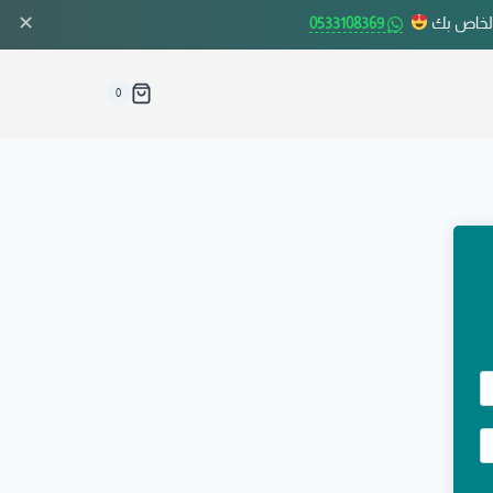
✕
الخاص بك
0533108369
0