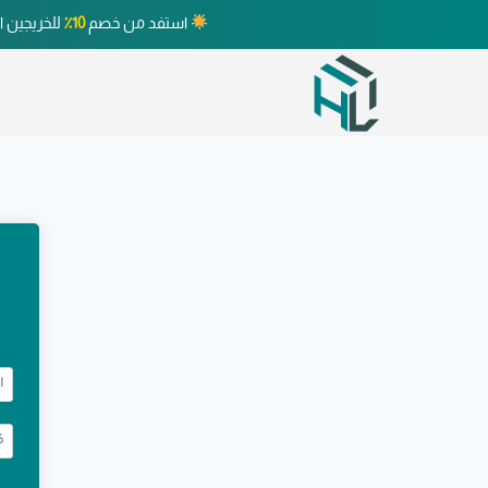
استفد من خصم
10٪
للخريجين ا