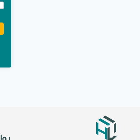
e:
روا