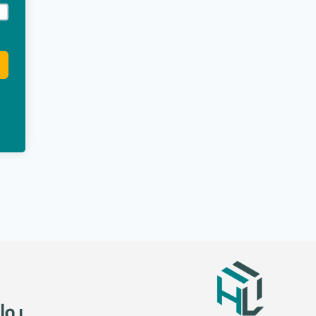
e:
روا