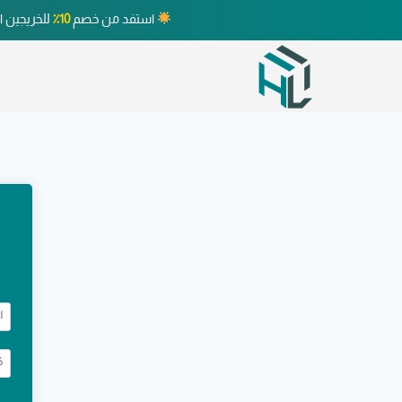
استفد من خصم
10٪
للخريجين ا