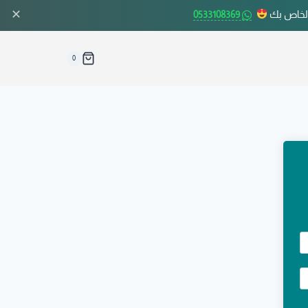
✕
الخاص بك
0533108369
0